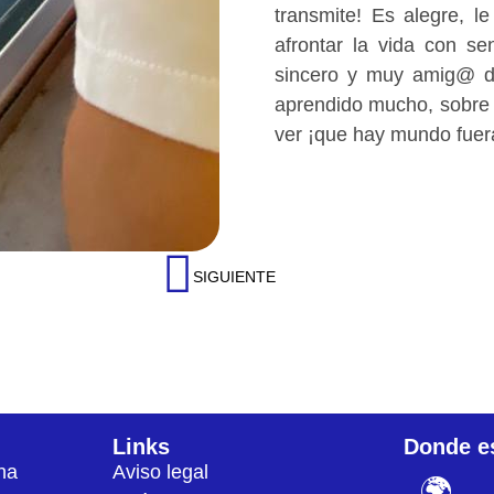
transmite! Es alegre, l
afrontar la vida con s
sincero y muy amig@ d
aprendido mucho, sobre t
ver ¡que hay mundo fuer
SIGUIENTE
Links
Donde e
na
Aviso legal
🌍