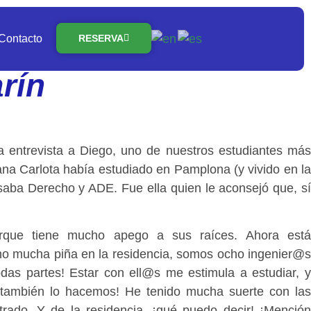
Contacto
RESERVA
rín
 entrevista a Diego, uno de nuestros estudiantes más
na Carlota había estudiado en Pamplona (y vivido en la
rsaba Derecho y ADE. Fue ella quien le aconsejó que, sí
orque tiene mucho apego a sus raíces. Ahora está
o mucha piña en la residencia, somos ocho ingenier@s
as partes! Estar con ell@s me estimula a estudiar, y
¡también lo hacemos! He tenido mucha suerte con las
rado. Y de la residencia, ¡qué puedo decir! ¡Mención