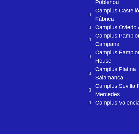
Poblenou
Camplus Castell
Fábrica
Camplus Oviedo A
Camplus Pamplo
Campana
Camplus Pamplo
House
Camplus Platina
Salamanca
Camplus Sevilla 
Mercedes
Camplus Valenci