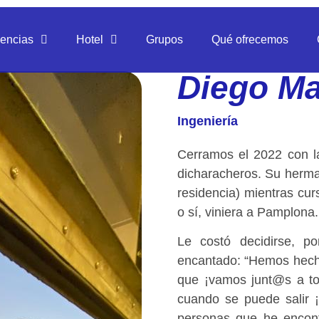
dencias
Hotel
Grupos
Qué ofrecemos
Diego Ma
Ingeniería
Cerramos el 2022 con la
dicharacheros. Su herma
residencia) mientras cu
o sí, viniera a Pamplona.
Le costó decidirse, p
encantado: “Hemos hech
que ¡vamos junt@s a tod
cuando se puede salir 
personas que he encont