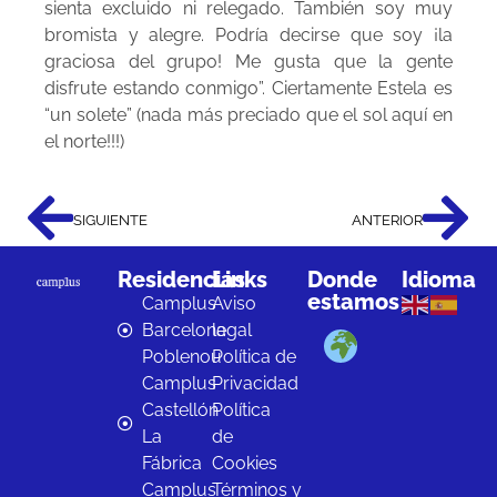
sienta excluido ni relegado. También soy muy
bromista y alegre. Podría decirse que soy ¡la
graciosa del grupo! Me gusta que la gente
disfrute estando conmigo”. Ciertamente Estela es
“un solete” (nada más preciado que el sol aquí en
el norte!!!)
SIGUIENTE
ANTERIOR
Residencias
Links
Donde
Idioma
estamos
Camplus
Aviso
Barcelona
legal
Poblenou
Política de
Camplus
Privacidad
Castellón
Política
La
de
Fábrica
Cookies
Camplus
Términos y