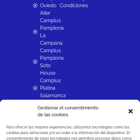
Oviedo
Condiciones
Aller
Camplus
Pamplona
La
Campana
Camplus
Pamplona
Soto
House
Camplus
Platina
Salamanca
Camplus
Gestionar el consentimiento
Sevilla
de las cookies
Reina
Mercedes
Para ofrecer las mejores experiencias, utilizamos tecnologías como las
Camplus
cookies para almacenar y/o acceder a la información del dispositivo. El
consentimiento de estas tecnologías nos permitirá procesar datos como