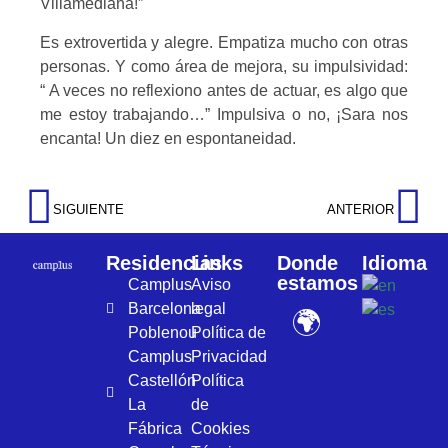
Villamediana!”
Es extrovertida y alegre. Empatiza mucho con otras
personas. Y como área de mejora, su impulsividad:
“ A veces no reflexiono antes de actuar, es algo que
me estoy trabajando…” Impulsiva o no, ¡Sara nos
encanta! Un diez en espontaneidad.
SIGUIENTE
ANTERIOR
Residencias
Links
Donde
Idioma
estamos
Camplus
Aviso
Barcelona
legal
🌍
Poblenou
Política de
Camplus
Privacidad
Castellón
Política
La
de
Fábrica
Cookies