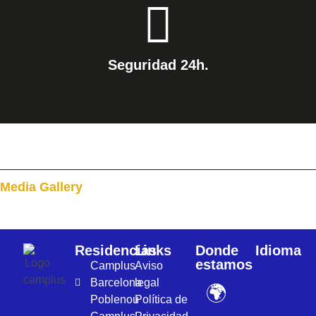
Seguridad 24h.
Media Gallery
Residencias
Links
Donde
Idioma
estamos
Camplus
Aviso
Barcelona
legal
🌍
Poblenou
Política de