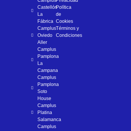
Camplus
Privacidad
Castellón
Política
La
de
Fábrica
Cookies
Camplus
Términos y
Oviedo
Condiciones
Aller
Camplus
Pamplona
La
Campana
Camplus
Pamplona
Soto
House
Camplus
Platina
Salamanca
Camplus