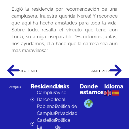
Eligió la residencia por recomendación de una
camplusera, ¡nuestra querida Nerea! Y reconoce
que aquí ha hecho amistades para toda la vida.
Sobre todo, resalta el vínculo que tiene con
Lucía, su amiga inseparable: “Estudiamos juntas,
nos ayudamos, ella hace que la carrera sea aún
más maravillosa”.
SIGUIENTE
ANTERIOR
Residencias
Links
Donde
Idioma
estamos
Camplus
Aviso
Barcelona
legal
Poblenou
Política de
Camplus
Privacidad
Castellón
Política
La
de