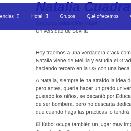
Natalia Cuadr
dencias
Hotel
Grupos
Qué ofrecemos
Grado de educación infantil
Universidad de Sevilla
Hoy traemos a una verdadera crack com
Natalia viene de Melilla y estudia el Gra
haciendo tercero en la US con una beca
A Natalia, siempre le ha atraído la idea 
pero antes, quería hacer un grado univer
gustado los niños, se decantó por Educaci
de ser bombera, pero no descarta dedic
que cuando haga las prácticas lo tendrá
El fútbol ocupa también un lugar muy im