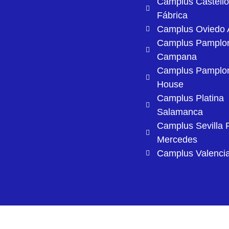
Camplus Castell
Fábrica
Camplus Oviedo A
Camplus Pamplo
Campana
Camplus Pamplo
House
Camplus Platina
Salamanca
Camplus Sevilla 
Mercedes
Camplus Valenci