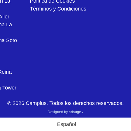
ón La
Política de Cookies
Términos y Condiciones
ller
na La
na Soto
Reina
a Tower
© 2026 Camplus. Todos los derechos reservados.
.
Designed by
adauge
Español