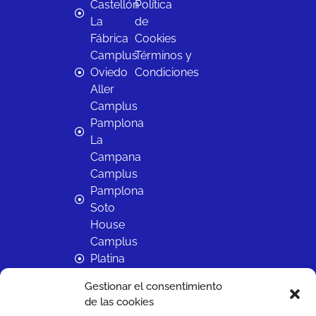
Castellón
Política
La
de
Fábrica
Cookies
Camplus
Términos y
Oviedo
Condiciones
Aller
Camplus
Pamplona
La
Campana
Camplus
Pamplona
Soto
House
Camplus
Platina
Salamanca
Gestionar el consentimiento
Camplus
de las cookies
Sevilla