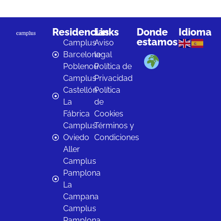
Residencias
Links
Donde
Idioma
estamos
Camplus
Aviso
Barcelona
legal
Poblenou
Política de
Camplus
Privacidad
Castellón
Política
La
de
Fábrica
Cookies
Camplus
Términos y
Oviedo
Condiciones
Aller
Camplus
Pamplona
La
Campana
Camplus
Pamplona