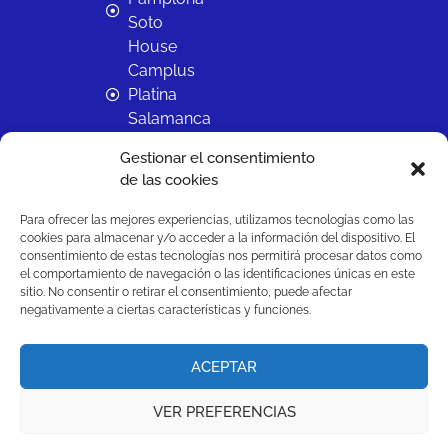
Soto
House
Camplus
Platina
Salamanca
Camplus
Gestionar el consentimiento
Sevilla
de las cookies
Reina
Mercedes
Para ofrecer las mejores experiencias, utilizamos tecnologías como las
Camplus
cookies para almacenar y/o acceder a la información del dispositivo. El
consentimiento de estas tecnologías nos permitirá procesar datos como
Valencia
el comportamiento de navegación o las identificaciones únicas en este
Tower
sitio. No consentir o retirar el consentimiento, puede afectar
negativamente a ciertas características y funciones.
© 2026 Camplus. Todos los derechos reservados.
.
ACEPTAR
Designed by
adauge
English
(
Inglés
)
Español
VER PREFERENCIAS