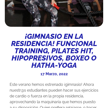
¡GIMNASIO EN LA
RESIDENCIA! FUNCIONAL
TRAINING, PILATES HIT,
HIPOPRESIVOS, BOXEO O
HATHA-YOGA
17 Marzo, 2022
Este verano hemos estrenado ¡gimnasio! Ahora
nuestr@s estudiantes pueden hacer sus ejercicios
de cardio o fuerza en la propia residencia,
aprovechando la maquinaria que hemos puesto
a su disposición. Quien prefiera relajarse, o hacer