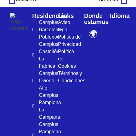
Residencias
Links
Donde
Idioma
estamos
Camplus
Aviso
Barcelona
legal
🌍
Poblenou
Política de
Camplus
Privacidad
Castellón
Política
La
de
Fábrica
Cookies
Camplus
Términos y
Oviedo
Condiciones
Aller
Camplus
Pamplona
La
Campana
Camplus
Pamplona