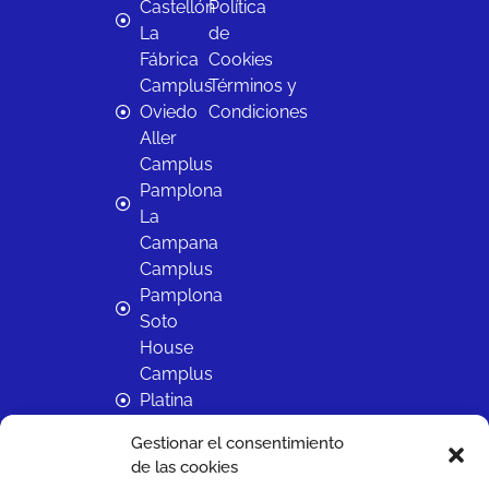
Castellón
Política
La
de
Fábrica
Cookies
Camplus
Términos y
Oviedo
Condiciones
Aller
Camplus
Pamplona
La
Campana
Camplus
Pamplona
Soto
House
Camplus
Platina
Salamanca
Gestionar el consentimiento
Camplus
de las cookies
Sevilla