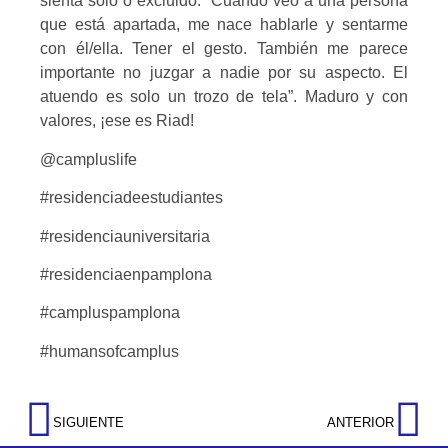
sienta solo o excluido: “Cuando veo a una persona
que está apartada, me nace hablarle y sentarme
con él/ella. Tener el gesto. También me parece
importante no juzgar a nadie por su aspecto. El
atuendo es solo un trozo de tela”. Maduro y con
valores, ¡ese es Riad!
@campluslife
#residenciadeestudiantes
#residenciauniversitaria
#residenciaenpamplona
#campluspamplona
#humansofcamplus
SIGUIENTE
ANTERIOR