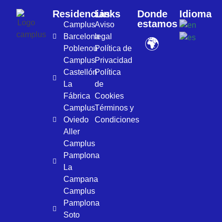
Residencias
Links
Donde
Idioma
estamos
Camplus
Aviso
Barcelona
legal
🌍
Poblenou
Política de
Camplus
Privacidad
Castellón
Política
La
de
Fábrica
Cookies
Camplus
Términos y
Oviedo
Condiciones
Aller
Camplus
Pamplona
La
Campana
Camplus
Pamplona
Soto