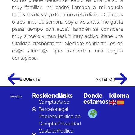
Como puede deducirse, Pablo es una persona
muy familiar: “Mi padre llamaba a mi abuela
todos los días y yo le llamo a él a diario. Cada dos
o tres fines de semana voy a visitarles, me gusta
pasar tiempo con ellos”. También se considera
muy sincero y muy leal. Y muy activo, ¡tiene una
vitalidad desbordante! Siempre sonriente, es de
es@s alumn@s que transmiten una alegría
contagiosa.
SIGUIENTE
ANTERIOR
Residencias
Links
Donde
Idioma
estamos
Camplus
Aviso
Barcelona
legal
Poblenou
Política de
Camplus
Privacidad
Castellón
Política