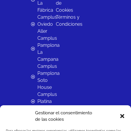
La
de
Fábrica
Cookies
Camplus
Términos y
Oviedo
Condiciones
Aller
Camplus
Pamplona
La
Campana
Camplus
Pamplona
Soto
House
Camplus
Platina
Salamanca
Gestionar el consentimiento
Camplus
de las cookies
Sevilla
Reina