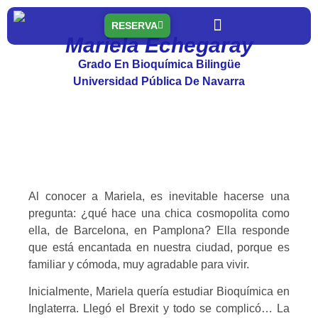
RESERVA
Mariela Echegaray
Quiénes somos
Nuestras residencias
Qué ofrecemos
Grado En Bioquímica Bilingüe
Universidad Pública De Navarra
Al conocer a Mariela, es inevitable hacerse una
pregunta: ¿qué hace una chica cosmopolita como
ella, de Barcelona, en Pamplona? Ella responde
que está encantada en nuestra ciudad, porque es
familiar y cómoda, muy agradable para vivir.
Inicialmente, Mariela quería estudiar Bioquímica en
Inglaterra. Llegó el Brexit y todo se complicó… La