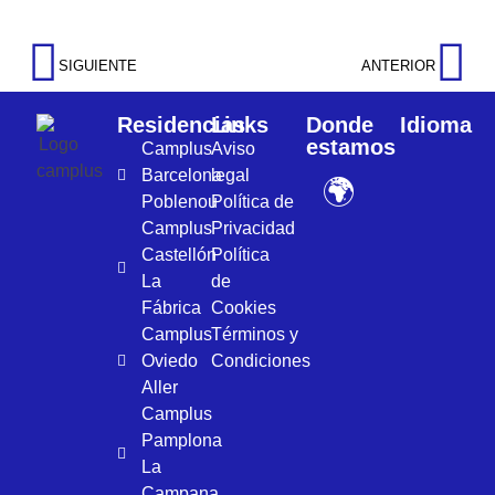
SIGUIENTE
ANTERIOR
Residencias
Links
Donde
Idioma
estamos
Camplus
Aviso
Barcelona
legal
🌍
Poblenou
Política de
Camplus
Privacidad
Castellón
Política
La
de
Fábrica
Cookies
Camplus
Términos y
Oviedo
Condiciones
Aller
Camplus
Pamplona
La
Campana