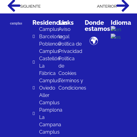
SIGUIENTE
ANTERIOR
Residencias
Links
Donde
Idioma
estamos
Camplus
Aviso
Barcelona
legal
🌍
Poblenou
Política de
Camplus
Privacidad
Castellón
Política
La
de
Fábrica
Cookies
Camplus
Términos y
Oviedo
Condiciones
Aller
Camplus
Pamplona
La
Campana
Camplus