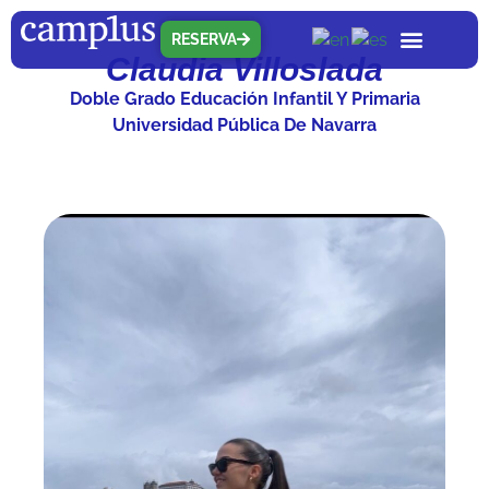
RESERVA
Claudia Villoslada
Quiénes somos
Nuestras residenc
Qué ofrecem
Doble Grado Educación Infantil Y Primaria
Universidad Pública De Navarra